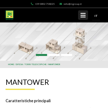
+39 0832 758225
info@rigroup.it
IT
HOME
DIFESA
TORRI TELESCOPICHE
MANTOWER
MANTOWER
Caratteristiche principali