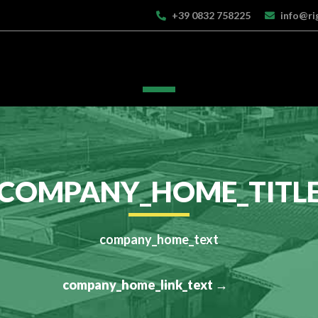
+39 0832 758225
info@ri
COMPANY_HOME_TITL
company_home_text
company_home_link_text →