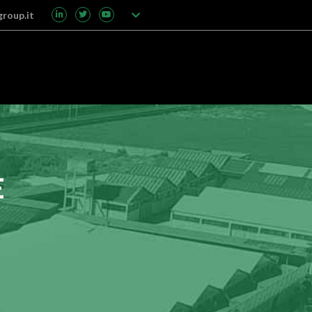
group.it
E