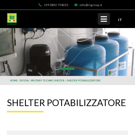
+39 0832 758225
info@rigroup.it
IT
HOME
DIFESA
MILITARY TECHNO SHELTER
SHELTER POTABILIZZATORE
SHELTER POTABILIZZATORE