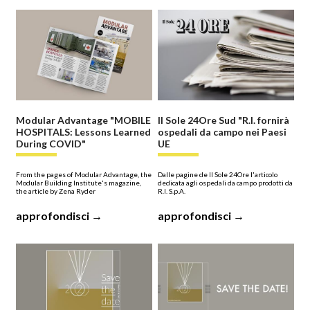
Modular Advantage "MOBILE
Il Sole 24Ore Sud "R.I. fornirà
HOSPITALS: Lessons Learned
ospedali da campo nei Paesi
During COVID"
UE
From the pages of Modular Advantage, the
Dalle pagine de Il Sole 24Ore l'articolo
Modular Building Institute's magazine,
dedicata agli ospedali da campo prodotti da
the article by Zena Ryder
R.I. S.p.A.
approfondisci →
approfondisci →