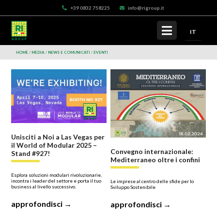
+39 0832 758225
info@rigroup.it
IT
HOME
MEDIA
NEWS E COMUNICATI
EVENTI
Unisciti a Noi a Las Vegas per
il World of Modular 2025 –
Convegno internazionale:
Stand #927!
Mediterraneo oltre i confini
Esplora soluzioni modulari rivoluzionarie,
incontra i leader del settore e porta il tuo
Le imprese al centro delle sfide per lo
business al livello successivo.
Sviluppo Sostenibile
approfondisci →
approfondisci →