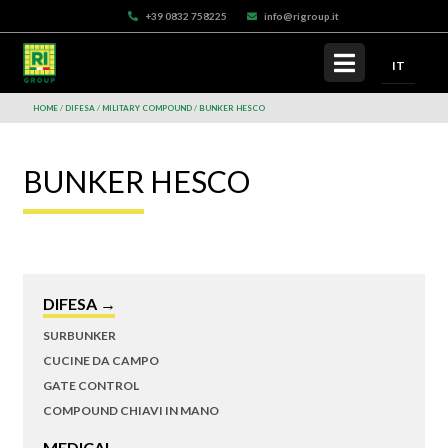
+39 0832 758225
info@rigroup.it
IT
HOME
DIFESA
MILITARY COMPOUND
BUNKER HESCO
BUNKER HESCO
DIFESA →
SURBUNKER
CUCINE DA CAMPO
GATE CONTROL
COMPOUND CHIAVI IN MANO
MEDICAL →