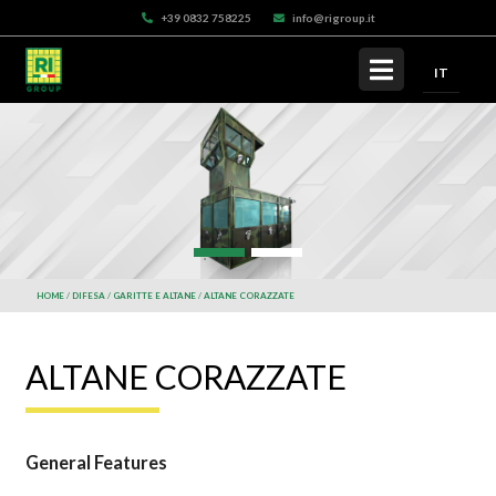
+39 0832 758225
info@rigroup.it
IT
HOME
DIFESA
GARITTE E ALTANE
ALTANE CORAZZATE
ALTANE CORAZZATE
General Features